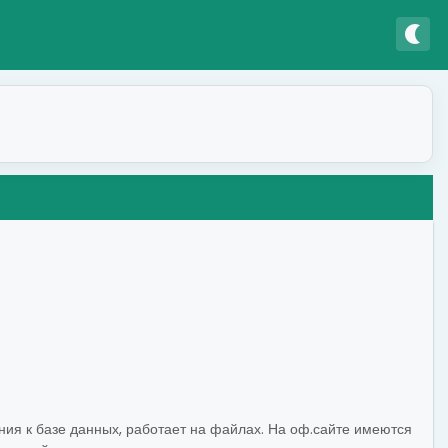
nightlight
ения к базе данных, работает на файлах. На оф.сайте имеются