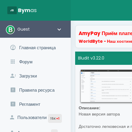
javascript
Bym
as
keyboard_arrow_down
Guest
AmyPay Приём плате
WorldByte - Наш хостинг
Главная страница
Bludit v3.22.0
Форум
Загрузки
Правила ресурса
Регламент
Описание:
Новая версия автора
Пользователи
15K
+1
Достаточно легковесная и 