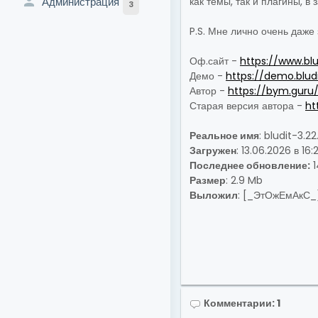
как темы, так и плагины, в
Администрация
3
P.S. Мне лично очень даже 
Оф.сайт -
https://www.bl
Демо -
https://demo.blud
Автор -
https://bym.guru
Старая версия автора -
ht
Реальное имя
: bludit-3.22
Загружен
: 13.06.2026 в 16:
Последнее обновление:
1
Размер
: 2.9 Mb
Выложил
:
[_ЭтОжЕмАкС_
Комментарии: 1