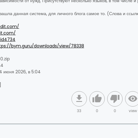
 зависимости от нужд. Присутствуют несколько языков, в том числе и 
зашла данная система, для личного блога самое то. (Слова и ссылк
udit.com/
it.com/
/id4734
tps://bym.guru/downloads/view/78338
.0.zip
24
4 июня 2026, в 5:04
]
33
0
0
view