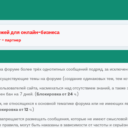
жей для онлайн-бизнеса
 - партнер
на форуме более трёх однотипных сообщений подряд, за исключени
 существующие темы на форуме (создание одинаковых тем, тем ко
ользователей сайта, насмехаться над отсутствием знаний, а также
ен бан на 7 дней. (
Блокировка от 24
ч.)
м, не относящихся к основной тематике форума или не имеющих я
кировка от 12
ч.)
запрещается размещать сообщения, которые не имеют смысловой н
равила, могут быть наказаны в зависимости от частоты и серьёзн