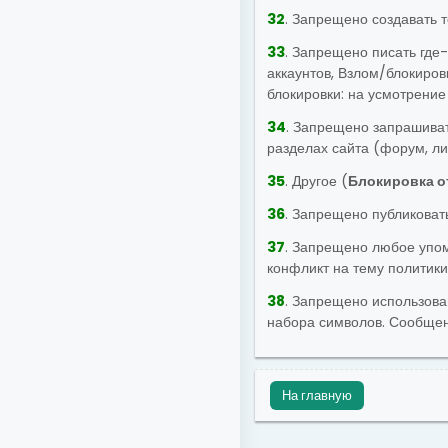
32
. Запрещено создавать 
33
. Запрещено писать где
аккаунтов, Взлом/блокиров
блокировки: на усмотрение
34
. Запрещено запрашиват
разделах сайта (форум, л
35
. Другое (
Блокировка о
36
. Запрещено публиковат
37
. Запрещено любое упом
конфликт на тему политики
38
. Запрещено использован
набора символов. Сообщен
На главную