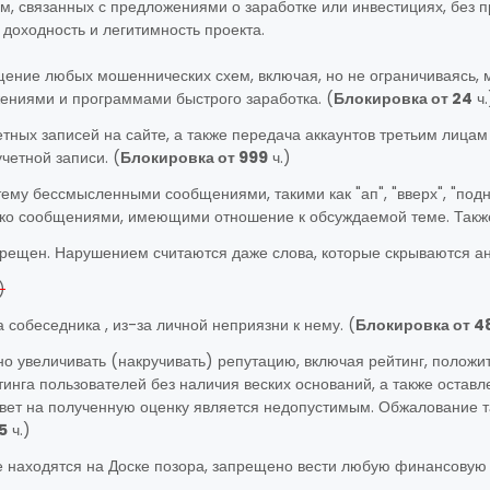
ем, связанных с предложениями о заработке или инвестициях, без
 доходность и легитимность проекта.
ение любых мошеннических схем, включая, но не ограничиваясь
ниями и программами быстрого заработка. (
Блокировка от 24
ч.
тных записей на сайте, а также передача аккаунтов третьим лицам
четной записи. (
Блокировка от 999
ч.)
ему бессмысленными сообщениями, такими как "ап", "вверх", "под
ько сообщениями, имеющими отношение к обсуждаемой теме. Такж
прещен. Нарушением считаются даже слова, которые скрываются а
)
 собеседника , из-за личной неприязни к нему. (
Блокировка от 4
но увеличивать (накручивать) репутацию, включая рейтинг, положи
инга пользователей без наличия веских оснований, а также остав
твет на полученную оценку является недопустимым. Обжалование т
5
ч.)
е находятся на Доске позора, запрещено вести любую финансовую 