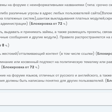
темы на форуме с неинформативными названиями (типа: срочно сюда
-либо различные угрозы в адрес любых пользователей сайта(Взлом
ка платежных систем),шантаж выкладывания платных модулей,скрип
 администрации) (
Блокировка от 72
ч.)
ь, выдавать и принимать займы, а также размещать проекты, связ
ичные сообщения и другие модули). Правило распространяется на 
т 8
ч.)
ь жестокий/отталкивающий контент (в том числе ссылки) (
Блокиро
инание или косвенный подтекст на политическую тематику или равн
 (
Блокировка от 72
ч.)
ие на форуме языков, отличных от русского и английского, а такж
ия должны быть написаны понятно для других пользователей. (
Бл