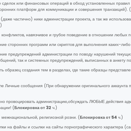
 сделок или финансовых операций в обход установленных правил 
торонних платформ для коммуникации и совершения транзакций). (
(даже частично) ники администрации проекта, а так же использова
)
 конфликтов, навязчивое и грубое поведение в отношении любых п
ние сторонних программ или скриптов для выполнения каких-либо 
ние предупреждений администрации по поводу нарушений текущих 
бщений, так и системных предупреждений, выписанных в анкету по
ть образец создания тем в разделах, где такие образцы представл
ле Личные сообщения (При обнаружении оригинального аккаунта по 
ено провоцировать администрацию,обсуждать ЛЮБЫЕ действия адм
ации! (
Блокировка от 32
ч.)
 межнациональной, религиозной розни. (
Блокировка от 54
ч.)
лки на файлы и ссылки на сайты порнографического характера (са