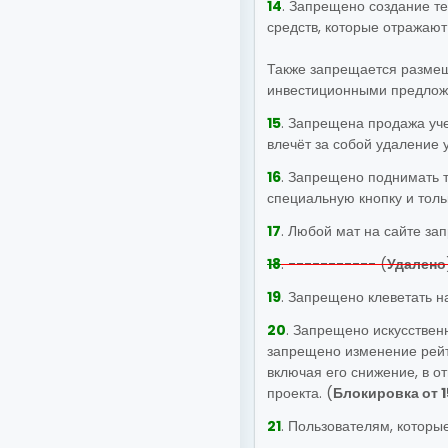
14
. Запрещено создание т
средств, которые отражают
Также запрещается размещ
инвестиционными предложе
15
. Запрещена продажа уче
влечёт за собой удаление у
16
. Запрещено поднимать т
специальную кнопку и тол
17
. Любой мат на сайте за
18
. ----------- (
Удалено
19
. Запрещено клеветать на
20
. Запрещено искусствен
запрещено изменение рейт
включая его снижение, в о
проекта. (
Блокировка от 1
21
. Пользователям, которы