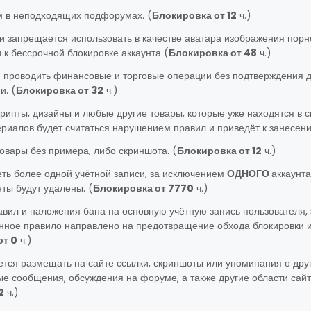
м в неподходящих подфорумах. (
Блокировка от 12
ч.)
ки запрещается использовать в качестве аватара изображения порн
к бессрочной блокировке аккаунта (
Блокировка от 48
ч.)
 проводить финансовые и торговые операции без подтверждения де
и. (
Блокировка от 32
ч.)
рипты, дизайны и любые другие товары, которые уже находятся в 
ериалов будет считаться нарушением правил и приведёт к занесени
овары без примера, либо скриншота. (
Блокировка от 12
ч.)
еть более одной учётной записи, за исключением
ОДНОГО
аккаунта
ты будут удалены. (
Блокировка от 7770
ч.)
авил и наложения бана на основную учётную запись пользователя, 
анное правило направлено на предотвращение обхода блокировки 
от 0
ч.)
ется размещать на сайте ссылки, скриншоты или упоминания о друг
е сообщения, обсуждения на форуме, а также другие области сай
2
ч.)