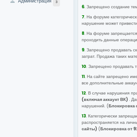
Администрация
3
6
. Запрещено создание те
7
. На форуме категоричес
нарушение может привести 
8
. На форуме запрещается
проходить данные операци
9
. Запрещено продавать ск
затрат. Продажа таких мат
10
. Запрещено продавать т
11
. На сайте запрещено им
все дополнительные аккаун
12
. В случае нарушения пр
(включая аккаунт ВК)
. Д
нарушений. (
Блокировка 
13
. Категорически запреща
распространяется на личны
сайты)
(
Блокировка от 9