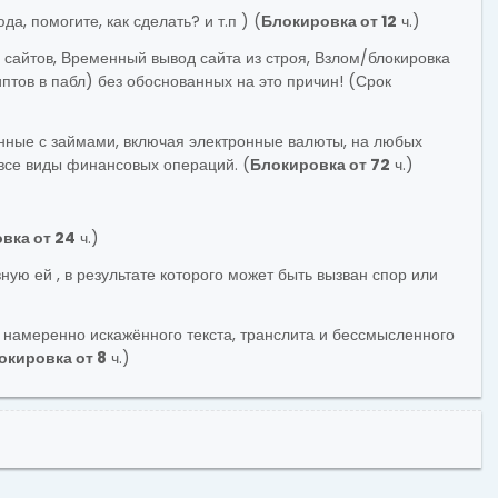
, помогите, как сделать? и т.п ) (
Блокировка от 12
ч.)
 сайтов, Временный вывод сайта из строя, Взлом/блокировка
тов в пабл) без обоснованных на это причин! (Срок
анные с займами, включая электронные валюты, на любых
все виды финансовых операций. (
Блокировка от 72
ч.)
вка от 24
ч.)
ую ей , в результате которого может быть вызван спор или
е намеренно искажённого текста, транслита и бессмысленного
окировка от 8
ч.)