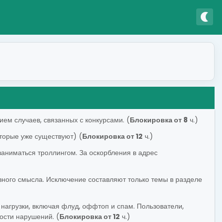
nightlight
ем случаев, связанных с конкурсами. (
Блокировка от 8
ч.)
торые уже существуют) (
Блокировка от 12
ч.)
 заниматься троллингом. За оскорбления в адрес
вного смысла. Исключение составляют только темы в разделе
агрузки, включая флуд, оффтоп и спам. Пользователи,
ости нарушений. (
Блокировка от 12
ч.)