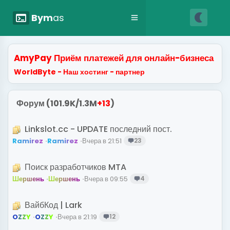
nightlight
terminal
Bym
as
AmyPay Приём платежей для онлайн-бизнеса
WorldByte - Наш хостинг - партнер
Форум (101.9K/1.3M
+13
)
Linkslot.cc - UPDATE последний пост.
R
a
m
i
r
e
z
R
a
m
i
r
e
z
Вчера в 21:51
23
Поиск разработчиков MTA
Ш
е
р
ш
е
н
ь
Ш
е
р
ш
е
н
ь
Вчера в 09:55
4
ВайбКод | Lark
O
Z
Z
Y
O
Z
Z
Y
Вчера в 21:19
12