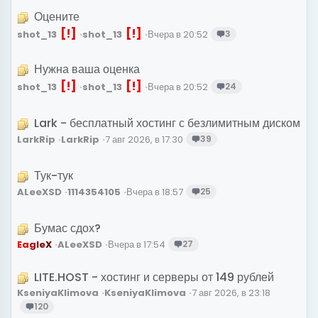
Оцените
[!]
[!]
shot_13
shot_13
Вчера в 20:52
3
Нужна ваша оценка
[!]
[!]
shot_13
shot_13
Вчера в 20:52
24
Lark - бесплатный хостинг с безлимитным диском
LarkRip
LarkRip
7 авг 2026, в 17:30
39
Тук-тук
ALeeXSD
1114354105
Вчера в 18:57
25
Бумас сдох?
E
a
g
l
e
X
ALeeXSD
Вчера в 17:54
27
LITE.HOST - хостинг и серверы от 149 рублей
KseniyaKlimova
KseniyaKlimova
7 авг 2026, в 23:18
120