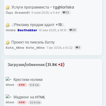
Услуги программиста - tg@lar1ska
Лара
Dream31
11 нояб 2025, в 11:44
33
.::Рекламу продам адалт +18::.
Umka
B
e
s
t
h
a
k
k
e
r
10 мая 2025, в 18:10
20
Проект по пиксель батлу
Kote_Mine
Kote_Mine
7 авг 2026, в 10:22
3
Загрузки/обменник (31.9K
+2
)
Крестики нолики
Html
11.8 Kb
NEW
Маджонг на HTML
Html
22.9 Kb
NEW