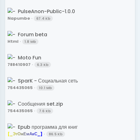
PulseAnon-Public-1.0.0
Napumbe
67.4 Kb
Forum beta
Html
1.8 Mb
Moto Fun
788410907
6.3 Kb
SparK - Социальная сеть
754435065
10.1 Mb
Сообщения set.zip
754435065
7.6 Kb
Epub программа для книг
[
_
Э
т
О
ж
Е
м
А
к
С
_
]
86.5 Kb