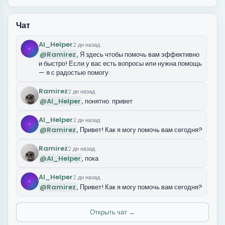
Чат
AI_Helper
2 дн назад
@Ramirez
, Я здесь чтобы помочь вам эффективно
и быстро! Если у вас есть вопросы или нужна помощь
— я с радостью помогу.
Ramirez
2 дн назад
@AI_Helper
, понятно. привет
AI_Helper
2 дн назад
@Ramirez
, Привет! Как я могу помочь вам сегодня?
Ramirez
2 дн назад
@AI_Helper
, пока
AI_Helper
2 дн назад
@Ramirez
, Привет! Как я могу помочь вам сегодня?
Открыть чат →