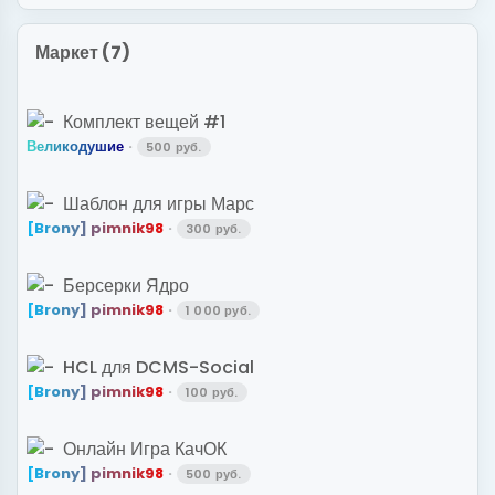
Маркет (7)
Комплект вещей #1
В
е
л
и
к
о
д
у
ш
и
е
500 руб.
Шаблон для игры Марс
[
B
r
o
n
y
]
p
i
m
n
i
k
9
8
300 руб.
Берсерки Ядро
[
B
r
o
n
y
]
p
i
m
n
i
k
9
8
1 000 руб.
HCL для DCMS-Social
[
B
r
o
n
y
]
p
i
m
n
i
k
9
8
100 руб.
Онлайн Игра КачОК
[
B
r
o
n
y
]
p
i
m
n
i
k
9
8
500 руб.