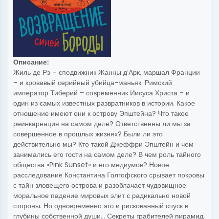
Описание:
Жиль де Рэ – сподвижник Жанны д’Арк, маршал Франции
– и кровавый серийный убийца-маньяк. Римский
император Тиберий – современник Иисуса Христа – и
один из самых известных развратников в истории. Какое
отношение имеют они к острову Эпштейна? Что такое
реинкарнация на самом деле? Ответственны ли мы за
совершенное в прошлых жизнях? Были ли это
действительно мы? Кто такой Джеффри Эпштейн и чем
занимались его гости на самом деле? В чем роль тайного
общества «Pink Sunset» и его медиумов? Новое
расследование Константина Голгофского срывает покровы
с тайн зловещего острова и разоблачает чудовищное
моральное падение мировых элит с радикально новой
стороны. Но одновременно это и рискованный спуск в
глубины собственной души… Секреты грабителей пирамид,