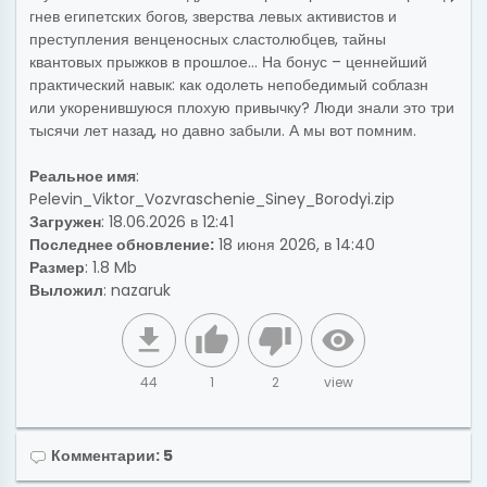
гнев египетских богов, зверства левых активистов и
преступления венценосных сластолюбцев, тайны
квантовых прыжков в прошлое… На бонус – ценнейший
практический навык: как одолеть непобедимый соблазн
или укоренившуюся плохую привычку? Люди знали это три
тысячи лет назад, но давно забыли. А мы вот помним.
Реальное имя
:
Pelevin_Viktor_Vozvraschenie_Siney_Borodyi.zip
Загружен
: 18.06.2026 в 12:41
Последнее обновление:
18 июня 2026, в 14:40
Размер
: 1.8 Mb
Выложил
:
nazaruk
44
1
2
view
Комментарии: 5