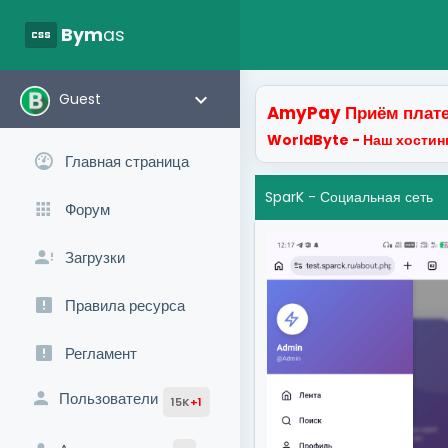
css
Bym
as
keyboard_arrow_down
Guest
AmyPay Приём плате
WorldByte - Наш хостинг
Главная страница
SparK - Социальная сеть
Форум
Загрузки
Правила ресурса
Регламент
Пользователи
15K
+1