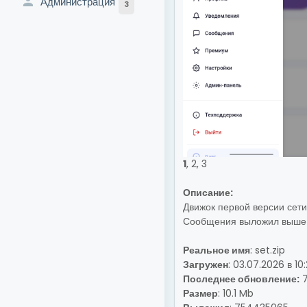
Администрация
3
1
,
2
,
3
Описание:
Движок первой версии сет
Сообщения выложил выше
Реальное имя
: set.zip
Загружен
: 03.07.2026 в 10
Последнее обновление:
7
Размер
: 10.1 Mb