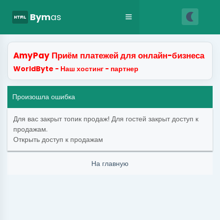
nightlight
html
Bym
as
AmyPay Приём платежей для онлайн-бизнеса
WorldByte - Наш хостинг - партнер
Произошла ошибка
Для вас закрыт топик продаж! Для гостей закрыт доступ к
продажам.
Открыть доступ к продажам
На главную