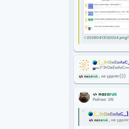
20260413132024.png
1
[
_
Э
т
О
ж
Е
м
А
к
С
▄︻デЭтОжЕмАкС═
, не удалят)))
n
a
z
a
r
u
k
n
a
z
a
r
u
k
Рейтинг: 315
[
_
Э
т
О
ж
Е
м
А
к
С
_
]
, не удаля
n
a
z
a
r
u
k