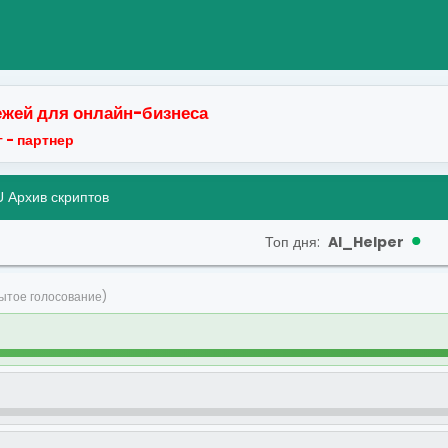
жей для онлайн-бизнеса
 - партнер
 Архив скриптов
Топ дня:
AI_Helper
ытое голосование)