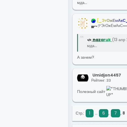
мда...
[
_
Э
т
О
ж
Е
м
А
к
С
▄︻デЭтОжЕмАкС═
n
a
z
a
r
u
k
(13 апр 
мда...
А зачем?
Umidjon4457
Рейтинг: 33
Полезный сайт
Стр.:
1
...
6
,
7
,
8