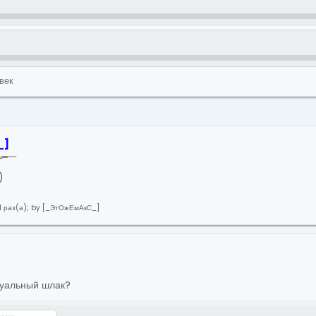
век
_
]
═━一
)
го 1 раз(а); by [_ЭтОжЕмАкС_]
туальный шлак?