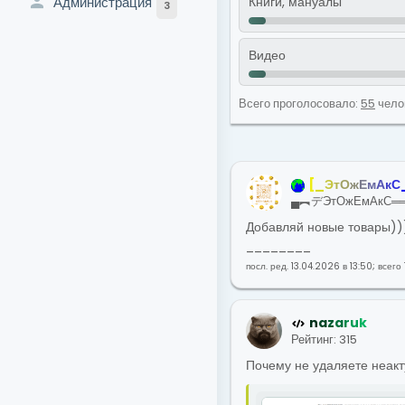
Администрация
Книги, мануалы
3
Видео
Всего проголосовало:
55
чело
[
_
Э
т
О
ж
Е
м
А
к
С
▄︻デЭтОжЕмАкС═
Добавляй новые товары))
________
посл. ред. 13.04.2026 в 13:50; все
n
a
z
a
r
u
k
Рейтинг: 315
Почему не удаляете неак