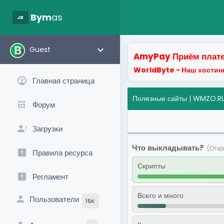
javascript
Bym
as
keyboard_arrow_down
Guest
AmyPay Приём плате
WorldByte - Наш хостинг
Главная страница
Полезные сайты
| WMZO.RU
Форум
Загрузки
Что выкладывать?
(Откр
Правила ресурса
Скрипты
Регламент
Всего и много
Пользователи
15K