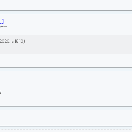
_
]
═━一
2026, в 18:10)