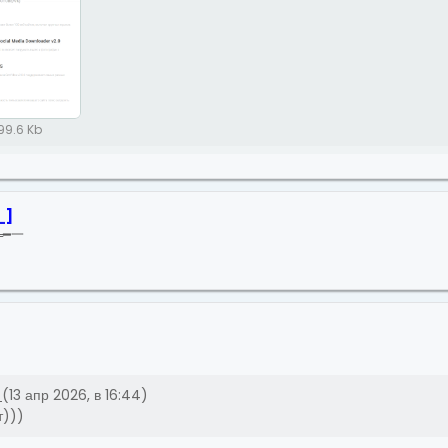
99.6 Kb
_
]
═━一
(13 апр 2026, в 16:44)
т)))