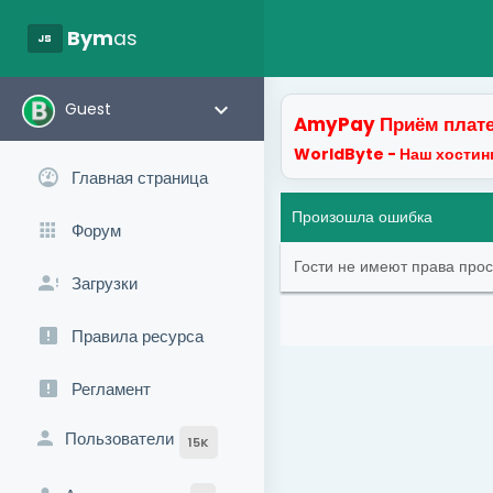
javascript
Bym
as
keyboard_arrow_down
Guest
AmyPay Приём плате
WorldByte - Наш хостинг
Главная страница
Произошла ошибка
Форум
Гости не имеют права про
Загрузки
Правила ресурса
Регламент
Пользователи
15K