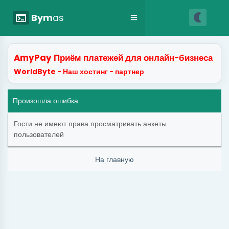
nightlight
terminal
Bym
as
AmyPay Приём платежей для онлайн-бизнеса
WorldByte - Наш хостинг - партнер
Произошла ошибка
Гости не имеют права просматривать анкеты
пользователей
На главную