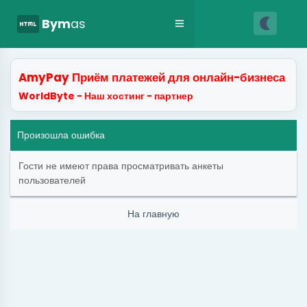
nightlight
html
Bym
as
AmyPay Приём платежей для онлайн-бизнеса
WorldByte - Наш хостинг - партнер
Произошла ошибка
Гости не имеют права просматривать анкеты
пользователей
На главную