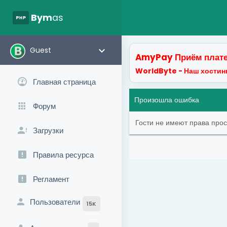
php
Bym
as
keyboard_arrow_down
Guest
AmyPay Приём плате
WorldByte - Наш хостинг
Главная страница
Произошла ошибка
Форум
Гости не имеют права про
Загрузки
Правила ресурса
Регламент
Пользователи
15K