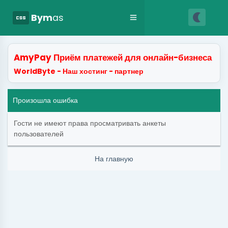
nightlight
css
Bym
as
AmyPay Приём платежей для онлайн-бизнеса
WorldByte - Наш хостинг - партнер
Произошла ошибка
Гости не имеют права просматривать анкеты
пользователей
На главную