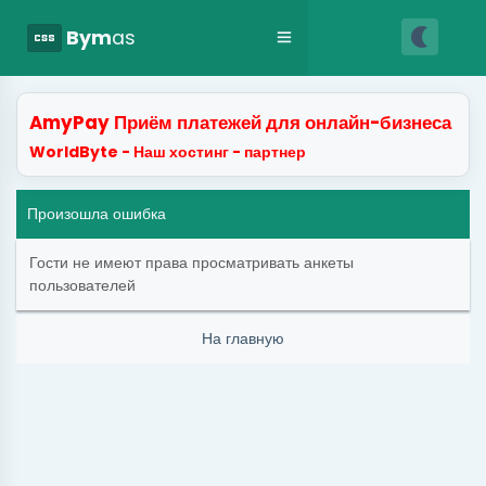
nightlight
css
Bym
as
AmyPay Приём платежей для онлайн-бизнеса
WorldByte - Наш хостинг - партнер
Произошла ошибка
Гости не имеют права просматривать анкеты
пользователей
На главную