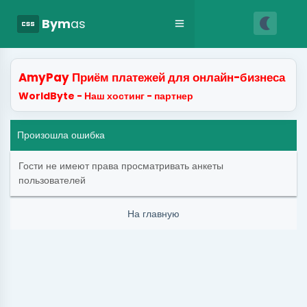
nightlight
css
Bym
as
AmyPay Приём платежей для онлайн-бизнеса
WorldByte - Наш хостинг - партнер
Произошла ошибка
Гости не имеют права просматривать анкеты
пользователей
На главную