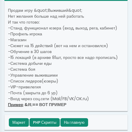
Продам игру &quot;Выживший&quot;
Нет желания больше над ней работать
И так что готово:
-Станд. функционал юзера (вход, выход, рега, кабинет)
-Профиль игрока
-Магазин
-Сюжет на 15 действий (вот на нем и остановился)
-Обучение в 30 шагов
-15 локаций (в архиве 81шт, просто все надо прописать)
-Система добычи еды
-Система боя
-Управление выжившими
-Список лидеров(юзеры)
-VIP-привелегия
-Почта (закрыта до 6 ур)
-Вход через соц.сети (Mail/FB/VK/OK.ru)
Пример
&lt;== ВОТ ПРИМЕР
Маркет
PHP Скрипты
На главную