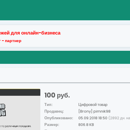
жей для онлайн-бизнеса
 - партнер
100 руб.
Тип:
Цифровой товар
Продавец:
[Brony] pimnik98
Опубликовано:
05.09.2018 18:50
(2892 дн. н
Размер:
806.8 KB