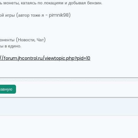
 монеты, катаясь по локациям и добывая бензин.
й игры (автор тоже я - pimnik98)
оненты (Новости, Чат)
ы в едино.
://forum.jhcontrol.ru/viewtopic.php?pid=10
лавную