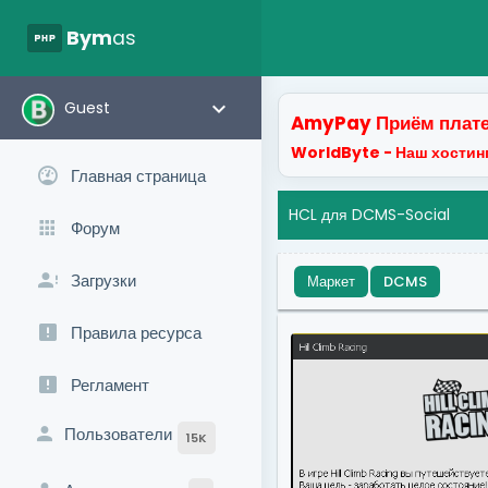
php
Bym
as
keyboard_arrow_down
Guest
AmyPay Приём плате
WorldByte - Наш хостинг
Главная страница
HCL для DCMS-Social
Форум
Загрузки
Маркет
DCMS
Правила ресурса
Регламент
Пользователи
15K