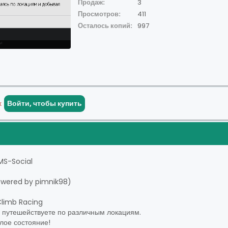
Продаж:
3
Просмотров:
411
Осталось копий:
997
х
Войти, чтобы купить
MS-Social
owered by pimnik98)
 Climb Racing
вы путешействуете по различным локациям.
лое состояние!