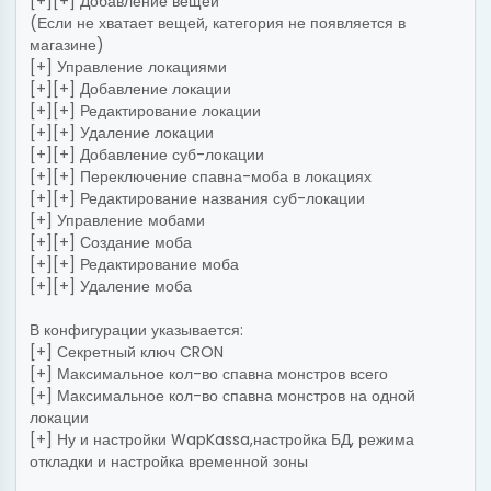
[+][+] Добавление вещей
(Если не хватает вещей, категория не появляется в
магазине)
[+] Управление локациями
[+][+] Добавление локации
[+][+] Редактирование локации
[+][+] Удаление локации
[+][+] Добавление суб-локации
[+][+] Переключение спавна-моба в локациях
[+][+] Редактирование названия суб-локации
[+] Управление мобами
[+][+] Создание моба
[+][+] Редактирование моба
[+][+] Удаление моба
В конфигурации указывается:
[+] Секретный ключ CRON
[+] Максимальное кол-во спавна монстров всего
[+] Максимальное кол-во спавна монстров на одной
локации
[+] Ну и настройки WapKassa,настройка БД, режима
откладки и настройка временной зоны