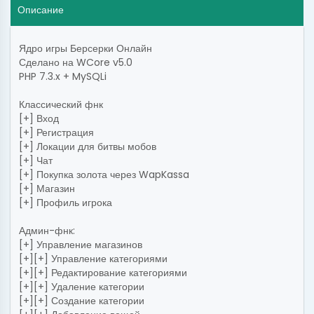
Описание
Ядро игры Берсерки Онлайн
Сделано на WCore v5.0
PHP 7.3.x + MySQLi
Классический фнк
[+] Вход
[+] Регистрация
[+] Локации для битвы мобов
[+] Чат
[+] Покупка золота через WapKassa
[+] Магазин
[+] Профиль игрока
Админ-фнк:
[+] Управление магазинов
[+][+] Управление категориями
[+][+] Редактирование категориями
[+][+] Удаление категории
[+][+] Создание категории