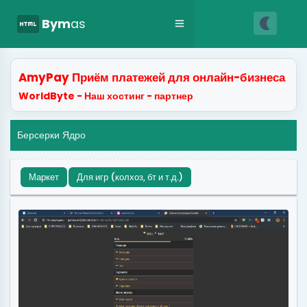
nightlight
html
Bym
as
AmyPay Приём платежей для онлайн-бизнеса
WorldByte - Наш хостинг - партнер
Берсерки Ядро
Маркет
Для игр (колхоз, бт и т.д.)