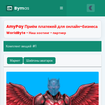
nightlight
terminal
Bym
as
AmyPay Приём платежей для онлайн-бизнеса
WorldByte - Наш хостинг - партнер
Комплект вещей #1
Маркет
Шаблоны аватарок