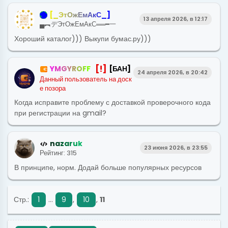
[
_
Э
т
О
ж
Е
м
А
к
С
_
]
13 апреля 2026, в 12:17
▄︻デЭтОжЕмАкС══━一
Хороший каталог))) Выкупи бумас.ру)))
[!]
Y
M
G
Y
R
O
F
F
[БАН]
24 апреля 2026, в 20:42
Данный пользователь на доск
е позора
Когда исправите проблему с доставкой проверочного кода
при регистрации на gmail?
n
a
z
a
r
u
k
23 июня 2026, в 23:55
Рейтинг: 315
В принципе, норм. Додай больше популярных ресурсов
Стр.:
1
...
9
,
10
,
11