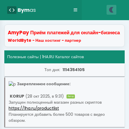
nightlight
code
Bym
as
AmyPay Приём платежей для онлайн-бизнеса
WorldByte - Наш хостинг - партнер
Полезные сайты
| 1HA.RU Каталог сайтов
Топ дня:
1114354105
Закрепленное сообщение:
KORUP
(28 окт 2025, в 9:31)
Автор
Запущен полноценный магазин разных скриптов
https://1ha.ru/productlist
Планируется добавить более 500 товаров с видео
обзором.