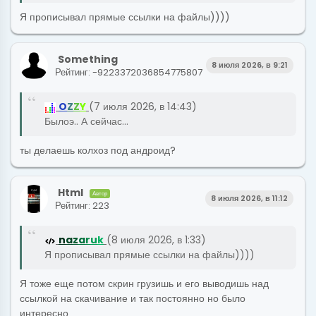
Я прописывал прямые ссылки на файлы))))
Something
8 июля 2026, в 9:21
Рейтинг: -9223372036854775807
O
Z
Z
Y
(7 июля 2026, в 14:43)
Былоэ.. А сейчас...
ты делаешь колхоз под андроид?
Html
Автор
8 июля 2026, в 11:12
Рейтинг: 223
n
a
z
a
r
u
k
(8 июля 2026, в 1:33)
Я прописывал прямые ссылки на файлы))))
Я тоже еще потом скрин грузишь и его выводишь над
ссылкой на скачивание и так постоянно но было
интересно