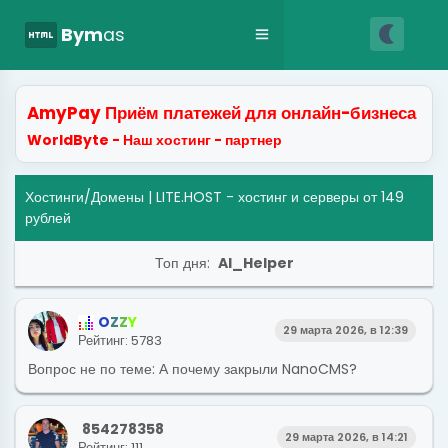
nightlight
html
Bym
as
AmyPay Приём платежей для онлайн-бизнеса
WorldByte - Наш хостинг - партнер
Хостинги/Домены
| LITE.HOST - хостинг и серверы от 149
рублей
Топ дня:
AI_Helper
O
Z
Z
Y
29 марта 2026, в 12:39
Рейтинг: 5783
Вопрос не по теме: А почему закрыли NanoCMS?
854278358
29 марта 2026, в 14:21
Рейтинг: 111