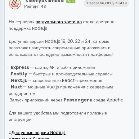
KseniyaKlimova
Автор
28 апреля 2026, в 14:19
Рейтинг: 48
На серверах
виртуального хостинга
стала доступна
поддержка Node.js
Доступны версии Node.js 18, 20, 22 и 24, которые
позволяют запускать современные приложения и
использовать последние возможности платформы:
·
Express
— сайты, API и веб-приложения
·
Fastify
— быстрые и производительные сервисы
·
Next.js
— современные React-приложения
·
Nuxt
— мощные Vue.js приложения с серверным
рендерингом
·Запуск приложений через
Passenger
в среде Apache
Для вашего удобства мы подготовили полезные
инструкции:
o
Доступные версии Node.js