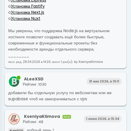
o
Установка Express
o
Установка Fastify
o
Установка Next.js
o
Установка Nuxt
Мы уверены, что поддержка Node.js на виртуальном
хостинге позволит создавать ещё более быстрые,
современные и функциональные проекты без
необходимости аренды отдельного сервера.
________
посл. ред. 28.04.2026 в 14:20; всего 1 раз(а); by KseniyaKlimova
ALeeXSD
31 мая 2026, в 15:11
Рейтинг: 1030
добавили бы отдельную услугу по вебсокетам или же
supabase чтоб не заморачиваться с vps
KseniyaKlimova
Автор
1 июня 2026, в 15:34
Рейтинг: 48
, добрый день !
ALeeXSD