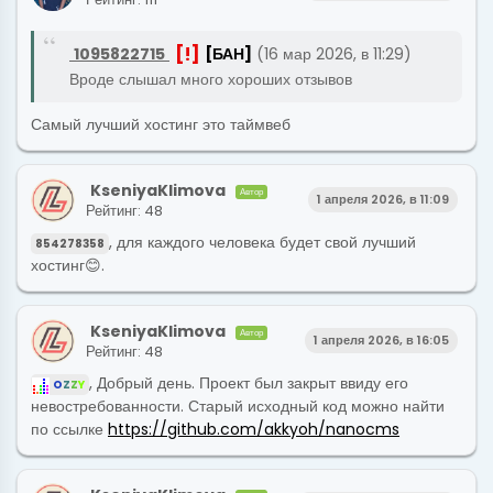
[!]
1095822715
[БАН]
(16 мар 2026, в 11:29)
Вроде слышал много хороших отзывов
Самый лучший хостинг это таймвеб
KseniyaKlimova
Автор
1 апреля 2026, в 11:09
Рейтинг: 48
, для каждого человека будет свой лучший
854278358
хостинг😊.
KseniyaKlimova
Автор
1 апреля 2026, в 16:05
Рейтинг: 48
, Добрый день. Проект был закрыт ввиду его
O
Z
Z
Y
невостребованности. Старый исходный код можно найти
по ссылке
https://github.com/akkyoh/nanocms