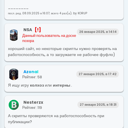
________
посл. ред. 08.09.2025 в 16:07; всего 4 раз(а); by KORUP
[!]
NSA
26 января 2025, в 14:14
Данный пользователь на доске
позора
хороший сайт, но некоторые скрипты нужно проверять на
работоспособность, а то загружаете не рабочее фуфло)
A
z
o
n
a
l
27 января 2025, в 17:42
Рейтинг: 58
Я ищу игру
колхоз
или
интерны
.
Nesterzx
27 января 2025, в 18:31
Рейтинг: 119
А скрипты проверяются на работоспособность при
публикации?