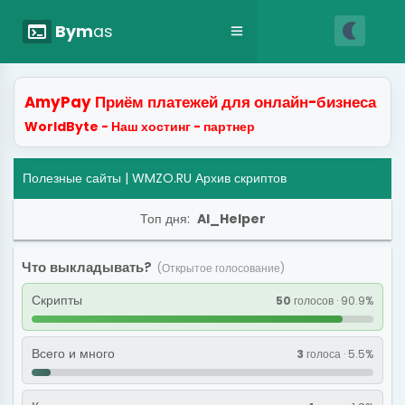
nightlight
terminal
Bym
as
AmyPay Приём платежей для онлайн-бизнеса
WorldByte - Наш хостинг - партнер
Полезные сайты
| WMZO.RU Архив скриптов
Топ дня:
AI_Helper
Что выкладывать?
(Открытое голосование)
Скрипты
50
голосов · 90.9%
Всего и много
3
голоса · 5.5%