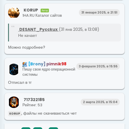
KORUP
Автор
31 января 2025, в 21:51
1HA.RU Каталог сайтов
DESANT_Pycckux
(31 янв 2025, в 13:08)
Не качает
Можно подробнее?
[
B
r
o
n
y
]
p
i
m
n
i
k
9
8
3 февраля 2025, в 15:55
Пишу свое ядро операционной
системы
Отписал в тг
717322185
2 марта 2025, в 15:04
Рейтинг: 53
, файлы не скачиваються чет
KORUP